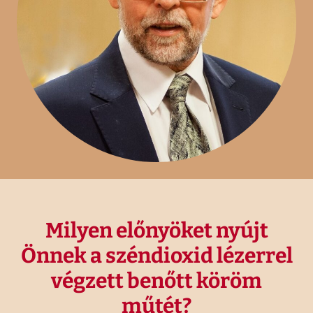
Milyen előnyöket nyújt
Önnek a széndioxid lézerrel
végzett benőtt köröm
műtét?