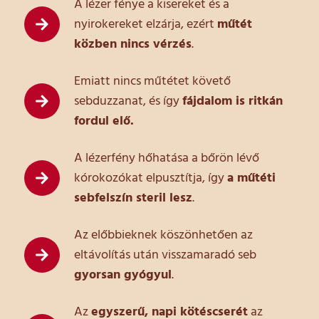
A lézer fénye a kisereket és a
nyirokereket elzárja, ezért
műtét
közben nincs vérzés
.
Emiatt nincs műtétet követő
sebduzzanat, és így
fájdalom is ritkán
fordul elő.
A lézerfény hőhatása a bőrön lévő
kórokozókat elpusztítja, így
a műtéti
sebfelszín steril lesz
.
Az előbbieknek köszönhetően az
eltávolítás után visszamaradó seb
gyorsan gyógyul
.
Az
egyszerű, napi kötéscserét
az