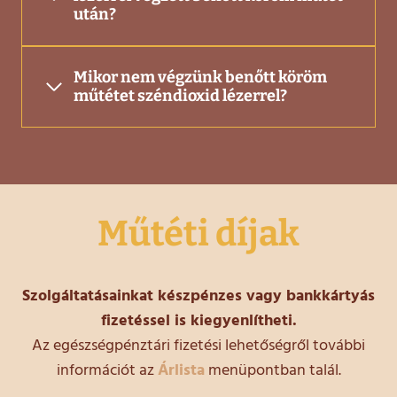
után?
Mikor nem végzünk benőtt köröm
műtétet széndioxid lézerrel?
Műtéti díjak
Szolgáltatásainkat készpénzes vagy bankkártyás
fizetéssel is kiegyenlítheti.
Az egészségpénztári fizetési lehetőségről további
információt az
Árlista
menüpontban talál.