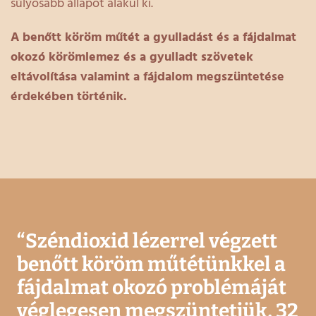
súlyosabb állapot alakul ki.
A benőtt köröm műtét a gyulladást és a fájdalmat
okozó körömlemez és a gyulladt szövetek
eltávolítása valamint a fájdalom megszüntetése
érdekében történik.
“
Széndioxid lézerrel végzett
benőtt köröm műtétünkkel a
fájdalmat okozó problémáját
véglegesen megszüntetjük, 32