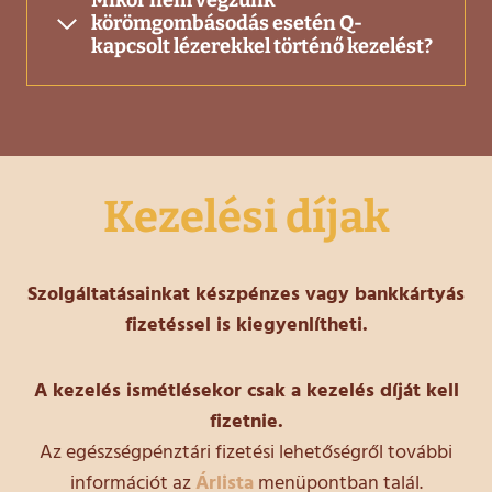
Mikor nem végzünk
körömgombásodás esetén Q-
kapcsolt lézerekkel történő kezelést?
Kezelési díjak
Szolgáltatásainkat készpénzes vagy bankkártyás
fizetéssel is kiegyenlítheti.
A kezelés ismétlésekor csak a kezelés díját kell
fizetnie.
Az egészségpénztári fizetési lehetőségről további
információt az
Árlista
menüpontban talál.