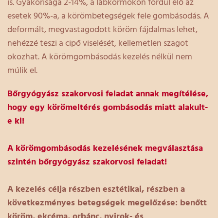
is. Gyakorisága 2-14%, a lábkörmökön fordul elő az
esetek 90%-a, a körömbetegségek fele gombásodás. A
deformált, megvastagodott köröm fájdalmas lehet,
nehézzé teszi a cipő viselését, kellemetlen szagot
okozhat. A körömgombásodás kezelés nélkül nem
múlik el.
Bőrgyógyász szakorvosi feladat annak megítélése,
hogy egy körömeltérés gombásodás miatt alakult-
e ki!
A körömgombásodás kezelésének megválasztása
szintén bőrgyógyász szakorvosi feladat!
A kezelés célja részben esztétikai, részben a
következményes betegségek megelőzése: benőtt
köröm, ekcéma, orbánc, nyirok- és