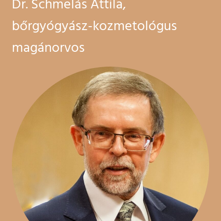
Dr. Schmelás Attila,
bőrgyógyász-kozmetológus
magánorvos