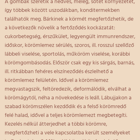
A gombák szeretik a nedves, meleg, sötét környezetet,
így többek között uszodákban, konditermekben
találhatók meg. Bárkinek a körmét megfertőzhetik, de
a következők növelik a fertőződés kockázatát:
cukorbetegség, érszűkület, legyengült immunrendszer,
időskor, körömlemez sérülés, szoros, ill. rosszul szellőző
lábbeli viselése, sportolás, műköröm viselése, korábbi
körömgombásodás. Először csak egy kis sárgás, barnás,
ill. ritkábban fehéres elszíneződés észlelhető a
körömlemez felületén. Idővel a körömlemez
megvastagszik, feltöredezik, deformálódik, elválhat a
körömágytól, néha a növekedése is leáll. Lábujjakon a
szabad körömszélen kezdődik és a felső körömredő
felé halad, idővel a teljes körömlemezt megbetegíti.
Kezelés nélkül átterjedhet a többi körömre,
megfertőzheti a vele kapcsolatba került személyeket